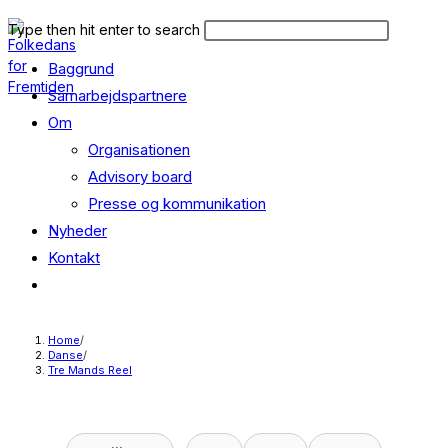
Skip
Search
Press
Type then hit enter to search
to
this
Escape
content
Baggrund
website
to
close
Samarbejdspartnere
the
Om
search
Organisationen
panel.
Advisory board
Presse og kommunikation
Nyheder
Kontakt
Toggle
website
search
Home
/
Danse
/
Tre Mands Reel