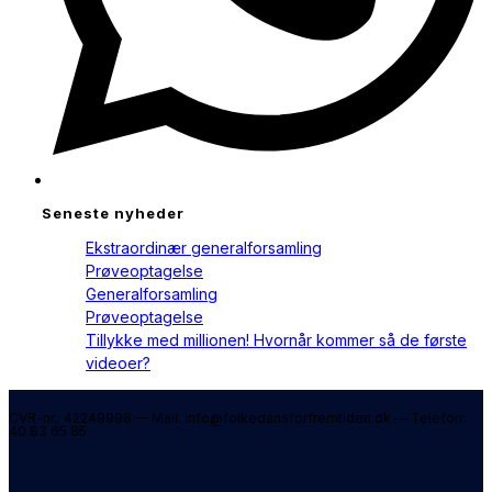
Seneste nyheder
Ekstraordinær generalforsamling
Prøveoptagelse
Generalforsamling
Prøveoptagelse
Tillykke med millionen! Hvornår kommer så de første
videoer?
CVR-nr.: 42249998 — Mail: info@folkedansforfremtiden.dk — Telefon:
40 83 65 85