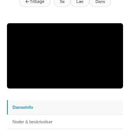
←
Tilbage
Se
Lær
Dans
Danseinfo
Noder & beskrivelser