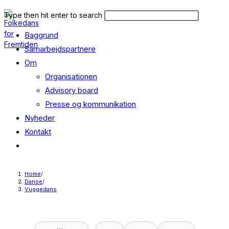
Skip
Search
Press
Type then hit enter to search
to
this
Escape
content
Baggrund
website
to
close
Samarbejdspartnere
the
Om
search
Organisationen
panel.
Advisory board
Presse og kommunikation
Nyheder
Kontakt
Toggle
website
search
Home
/
Danse
/
Vuggedans