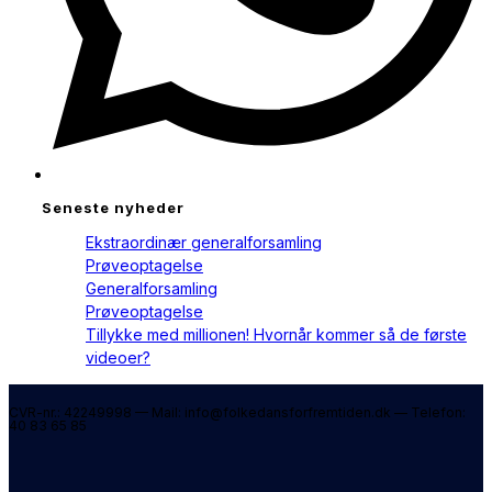
Seneste nyheder
Ekstraordinær generalforsamling
Prøveoptagelse
Generalforsamling
Prøveoptagelse
Tillykke med millionen! Hvornår kommer så de første
videoer?
CVR-nr.: 42249998 — Mail: info@folkedansforfremtiden.dk — Telefon:
40 83 65 85