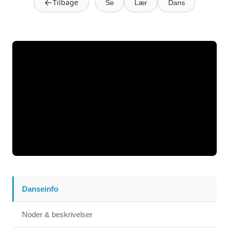
←
Tilbage
Se
Lær
Dans
Danseinfo
Noder & beskrivelser