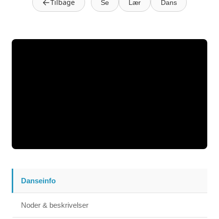
←
Tilbage
Se
Lær
Dans
Danseinfo
Noder & beskrivelser