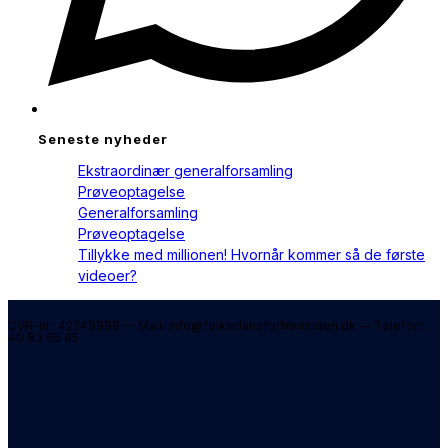
Seneste nyheder
Ekstraordinær generalforsamling
Prøveoptagelse
Generalforsamling
Prøveoptagelse
Tillykke med millionen! Hvornår kommer så de første
videoer?
CVR-nr.: 42249998 — Mail: info@folkedansforfremtiden.dk — Telefon:
40 83 65 85