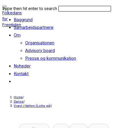
Skip
Search
Press
Type then hit enter to search
to
this
Escape
content
Baggrund
website
to
close
Samarbejdspartnere
the
Om
search
Organisationen
panel.
Advisory board
Presse og kommunikation
Nyheder
Kontakt
Toggle
website
search
Home
/
Danse
/
Vrøvl i Hatten (Lotte gik)