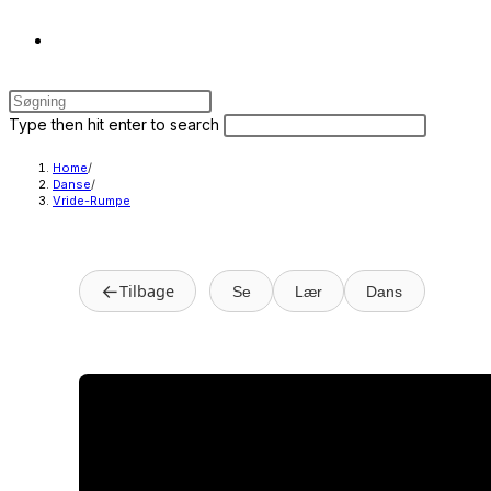
Toggle
Press
website
Escape
Search
Press
Type then hit enter to search
to
this
Escape
close
website
to
Home
/
search
Danse
/
the
close
Vride-Rumpe
search
the
panel.
search
panel.
←
Tilbage
Se
Lær
Dans