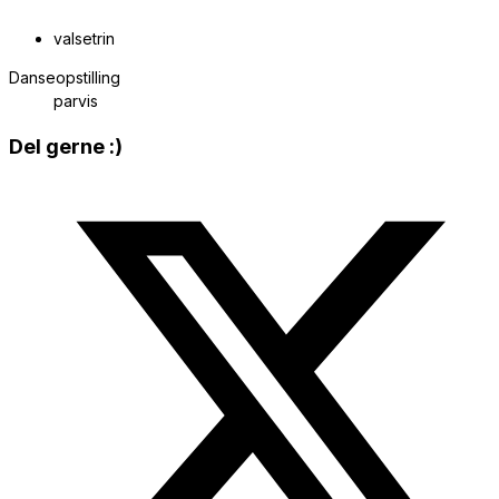
valsetrin
Danseopstilling
parvis
Share
Del gerne :)
this
Opens
content
in
a
new
window