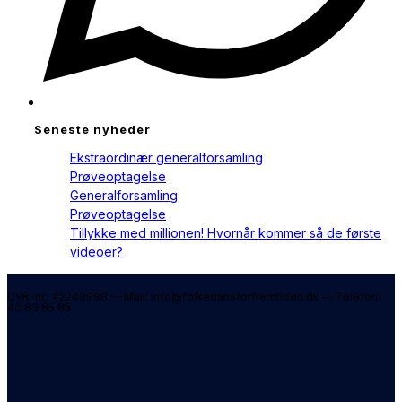
Seneste nyheder
Ekstraordinær generalforsamling
Prøveoptagelse
Generalforsamling
Prøveoptagelse
Tillykke med millionen! Hvornår kommer så de første
videoer?
CVR-nr.: 42249998 — Mail: info@folkedansforfremtiden.dk — Telefon:
40 83 65 85