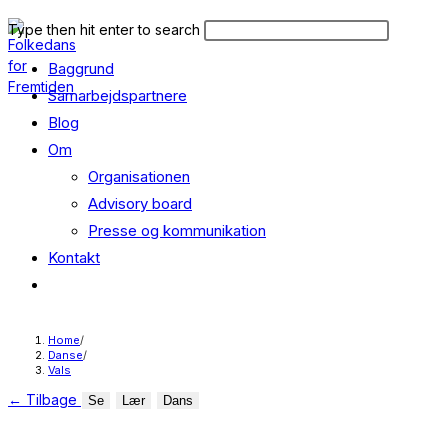
Skip
Search
Press
Type then hit enter to search
to
this
Escape
content
Baggrund
website
to
close
Samarbejdspartnere
the
Blog
search
Om
panel.
Organisationen
Advisory board
Presse og kommunikation
Kontakt
Toggle
website
search
Home
/
Danse
/
Vals
←
Tilbage
Se
Lær
Dans