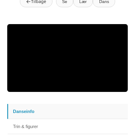
←
Tilbage
Se
Lær
Dans
Danseinfo
Trin & figurer