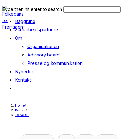
Skip
Search
Press
Type then hit enter to search
to
this
Escape
content
Baggrund
website
to
close
Samarbejdspartnere
the
Om
search
Organisationen
panel.
Advisory board
Presse og kommunikation
Nyheder
Kontakt
Toggle
website
search
Home
/
Danse
/
To Valse