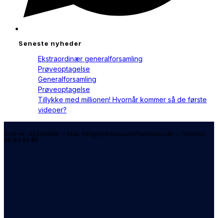
Seneste nyheder
Ekstraordinær generalforsamling
Prøveoptagelse
Generalforsamling
Prøveoptagelse
Tillykke med millionen! Hvornår kommer så de første
videoer?
CVR-nr.: 42249998 — Mail: info@folkedansforfremtiden.dk — Telefon:
40 83 65 85