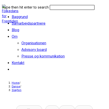
Skip
Search
Press
Type then hit enter to search
to
this
Escape
content
Baggrund
website
to
close
Samarbejdspartnere
the
Blog
search
Om
panel.
Organisationen
Advisory board
Presse og kommunikation
Kontakt
Toggle
website
search
Home
/
Danse
/
Sløjfen