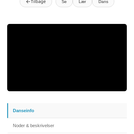
←
Tilbage
Se
Lær
Dans
Danseinfo
Noder & beskrivelser