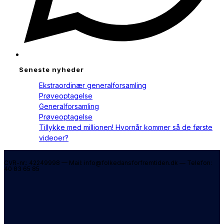
Seneste nyheder
Ekstraordinær generalforsamling
Prøveoptagelse
Generalforsamling
Prøveoptagelse
Tillykke med millionen! Hvornår kommer så de første
videoer?
CVR-nr.: 42249998 — Mail: info@folkedansforfremtiden.dk — Telefon:
40 83 65 85