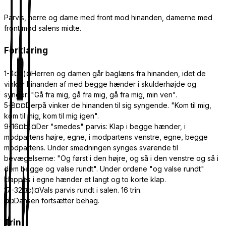
Parvis, herre og dame med front mod hinanden, damerne med
front mod salens midte.
Forklaring
1-4¤a)¤Herren og damen går baglæns fra hinanden, idet de
vinker hinanden af med begge hænder i skulderhøjde og
synger: "Gå fra mig, gå fra mig, gå fra mig, min ven".
5-8¤¤Derpå vinker de hinanden til sig syngende. "Kom til mig,
kom til mig, kom til mig igen".
9-16¤b)¤Der "smedes" parvis: Klap i begge hænder, i
modpartens højre, egne, i modpartens venstre, egne, begge
modpartens. Under smedningen synges svarende til
bevægelserne: "Og først i den højre, og så i den venstre og så i
dem begge og valse rundt". Under ordene "og valse rundt"
klappes i egne hænder et langt og to korte klap.
17-32¤c)¤Vals parvis rundt i salen. 16 trin.
¤¤Dansen fortsætter behag.
Trin