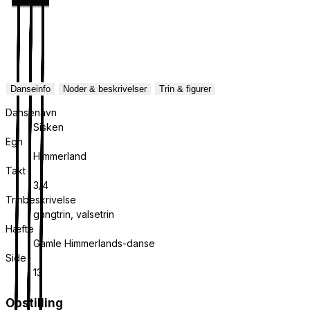
Danseinfo
Noder & beskrivelser
Trin & figurer
Dansenavn
Sisken
Egn
Himmerland
Takt
3/4
Trinbeskrivelse
gangtrin, valsetrin
Hæfte
Gamle Himmerlands-danse
Side
13
Opstilling