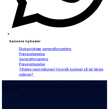
Seneste nyheder
Ekstraordinær generalforsamling
Prøveoptagelse
Generalforsamling
Prøveoptagelse
Tillykke med millionen! Hvornår kommer så de første
videoer?
CVR-nr.: 42249998 — Mail: info@folkedansforfremtiden.dk — Telefon:
40 83 65 85