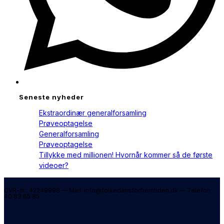
Seneste nyheder
Ekstraordinær generalforsamling
Prøveoptagelse
Generalforsamling
Prøveoptagelse
Tillykke med millionen! Hvornår kommer så de første
videoer?
CVR-nr.: 42249998 — Mail: info@folkedansforfremtiden.dk — Telefon:
40 83 65 85