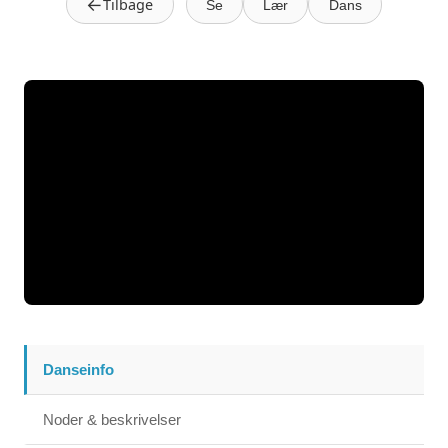
←
Tilbage
Se
Lær
Dans
Danseinfo
Noder & beskrivelser