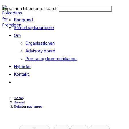
Skip
Search
Press
Type then hit enter to search
to
this
Escape
content
Baggrund
website
to
close
Samarbejdspartnere
the
Om
search
Organisationen
panel.
Advisory board
Presse og kommunikation
Nyheder
Kontakt
Toggle
website
search
Home
/
Danse
/
Sekstur paa langs