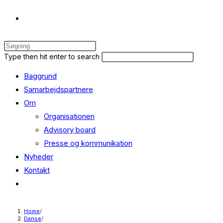
Toggle
Press
website
Escape
Search
Press
Type then hit enter to search
to
this
Escape
Baggrund
close
website
to
search
the
close
Samarbejdspartnere
search
the
Om
panel.
search
Organisationen
panel.
Advisory board
Presse og kommunikation
Nyheder
Kontakt
Toggle
website
search
Home
/
Danse
/