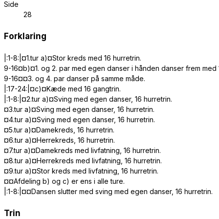
Side
28
Forklaring
|:1-8:|¤1.tur a)¤Stor kreds med 16 hurretrin.
9-16¤b)¤1. og 2. par med egen danser i hånden danser frem med 1 
9-16¤¤3. og 4. par danser på samme måde.
|:17-24:|¤c)¤Kæde med 16 gangtrin.
|:1-8:|¤2.tur a)¤Sving med egen danser, 16 hurretrin.
¤3.tur a)¤Sving med egen danser, 16 hurretrin.
¤4.tur a)¤Sving med egen danser, 16 hurretrin.
¤5.tur a)¤Damekreds, 16 hurretrin.
¤6.tur a)¤Herrekreds, 16 hurretrin.
¤7.tur a)¤Damekreds med livfatning, 16 hurretrin.
¤8.tur a)¤Herrekreds med livfatning, 16 hurretrin.
¤9.tur a)¤Stor kreds med livfatning, 16 hurretrin.
¤¤Afdeling b) og c) er ens i alle ture.
|:1-8:|¤¤Dansen slutter med sving med egen danser, 16 hurretrin.
Trin