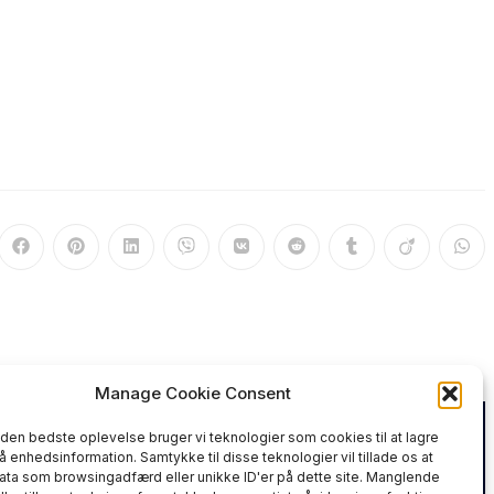
ns
Opens
Opens
Opens
Opens
Opens
Opens
Opens
Opens
Ope
in
in
in
in
in
in
in
in
in
a
a
a
a
a
a
a
a
a
new
new
new
new
new
new
new
new
new
dow
window
window
window
window
window
window
window
window
win
Manage Cookie Consent
e den bedste oplevelse bruger vi teknologier som cookies til at lagre
gå enhedsinformation. Samtykke til disse teknologier vil tillade os at
ta som browsingadfærd eller unikke ID'er på dette site. Manglende