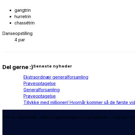
gangtrin
hurretrin
chassétrin
Danseopstilling
4 par
Share
Seneste nyheder
Del gerne :)
Ekstraordinær generalforsamling
this
Prøveoptagelse
Generalforsamling
content
Prøveoptagelse
Tillykke med millionen! Hvornår kommer så de første vi
CVR-nr.: 42249998 — Mail: info@folkedansforfremtiden.dk — Telefon: 40 