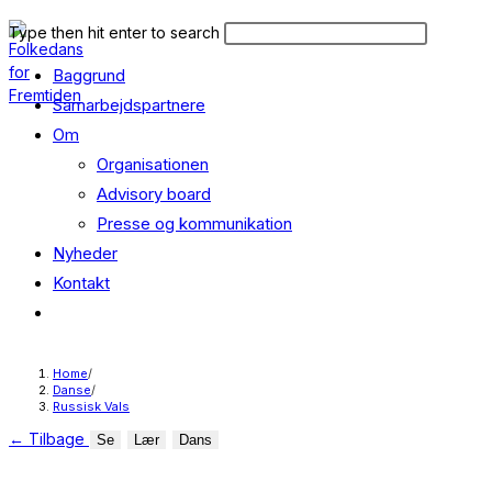
Skip
Search
Press
Type then hit enter to search
to
this
Escape
content
Baggrund
website
to
close
Samarbejdspartnere
the
Om
search
Organisationen
panel.
Advisory board
Presse og kommunikation
Nyheder
Kontakt
Toggle
website
search
Home
/
Danse
/
Russisk Vals
←
Tilbage
Se
Lær
Dans