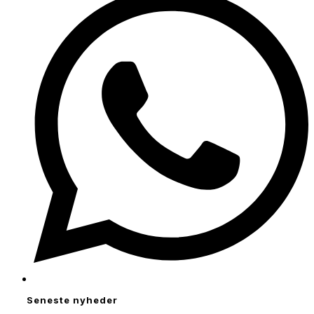
a
new
window
Seneste nyheder