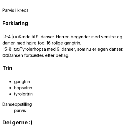
Parvis i kreds
Forklaring
|:1-4:|¤¤Kæde til 9. danser. Herren begynder med venstre og
damen med højre fod. 16 rolige gangtrin.
|:5-8:|¤¤Tyrolerhopsa med 9. danser, som nu er egen danser.
¤¤Dansen fortsættes efter behag.
Trin
gangtrin
hopsatrin
tyrolertrin
Danseopstilling
parvis
Share
Del gerne :)
this