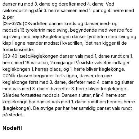
danser nu med 3. dame og derefter med 4. dame. Ved
rækkeopstilling står 3. herre sammen med 1. par og 4. herre med
2. par.
|:25-32¤d)¤Kvadrillen danner kreds og danser med- og
modsols.16 tyrolertrin med sving, begyndende med venstre fod
og sving med højre.Keglekongen danser tyrolertrin med sving og
klap i egne hænder modsat i kvadrillen, idet han kigger til de
forbidansende.
|:33-40:|¤e)¤Keglekongen danser vals med 1. dame rundt om 1.
herre med 16 valsetrin, 2 omgange.På sidste valsetrin indtager
keglekongen 1. herres plads, og 1. herre bliver keglekonge.
¤¤Når dansen begynder forfra igen, danser den nye
keglekonge først med 3. dame, derfeter med 4. dame og slutter
med vals med 3. dame, hvorefter 3. herre bliver keglekonge.
Således fortsættes modsols. Dansen slutter, når 4. herre som
keglekonge har danset vals med 1. dame rundt om hendes herre
(keglekonge). De øvrige par har her samtidig danset vals rundt
på stedet.
Nodefil