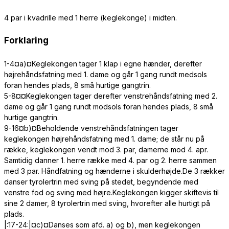
4 par i kvadrille med 1 herre (keglekonge) i midten.
Forklaring
1-4¤a)¤Keglekongen tager 1 klap i egne hænder, derefter
højrehåndsfatning med 1. dame og går 1 gang rundt medsols
foran hendes plads, 8 små hurtige gangtrin.
5-8¤¤Keglekongen tager derefter venstrehåndsfatning med 2.
dame og går 1 gang rundt modsols foran hendes plads, 8 små
hurtige gangtrin.
9-16¤b)¤Beholdende venstrehåndsfatningen tager
keglekongen højrehåndsfatning med 1. dame; de står nu på
række, keglekongen vendt mod 3. par, damerne mod 4. apr.
Samtidig danner 1. herre række med 4. par og 2. herre sammen
med 3 par. Håndfatning og hænderne i skulderhøjde.De 3 rækker
danser tyrolertrin med sving på stedet, begyndende med
venstre fod og sving med højre.Keglekongen kigger skiftevis til
sine 2 damer, 8 tyrolertrin med sving, hvorefter alle hurtigt på
plads.
|:17-24:|¤c)¤Danses som afd. a) og b), men keglekongen