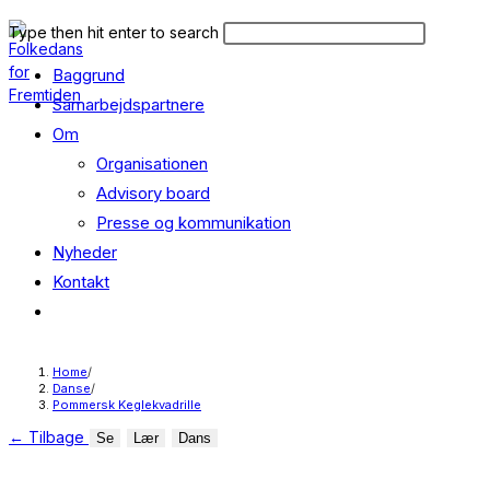
Skip
Search
Press
Type then hit enter to search
to
this
Escape
content
Baggrund
website
to
close
Samarbejdspartnere
the
Om
search
Organisationen
panel.
Advisory board
Presse og kommunikation
Nyheder
Kontakt
Toggle
website
search
Home
/
Danse
/
Pommersk Keglekvadrille
←
Tilbage
Se
Lær
Dans