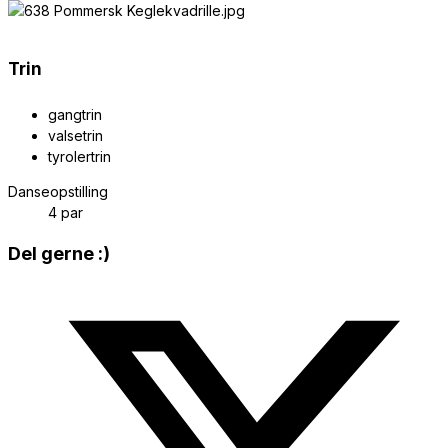
Trin
gangtrin
valsetrin
tyrolertrin
Danseopstilling
4 par
Share
Del gerne :)
this
Opens
content
in
a
new
window