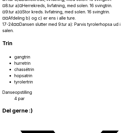
¤8.tur a)¤Herrekreds, livfatning, med solen. 16 svingtrin.
¤9.tur a)¤Stor kreds. livfatning, med solen. 16 svingtrin.
¤¤Afdeling b) og c) er ens i alle ture.
17-24¤¤Dansen slutter med 9.tur a): Parvis tyrolerhopsa ud i
salen.
Trin
gangtrin
hurretrin
chassétrin
hopsatrin
tyrolertrin
Danseopstilling
4 par
Share
Del gerne :)
this
Opens
content
in