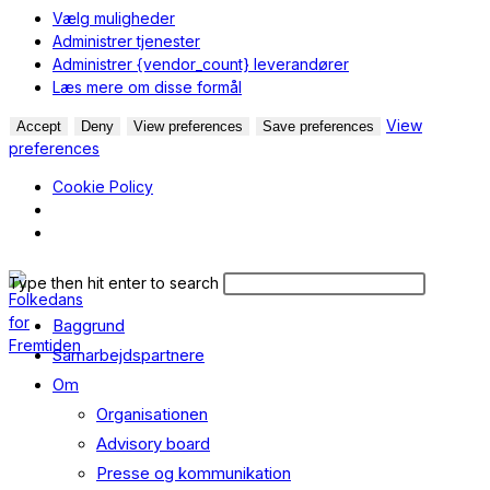
Vælg muligheder
Administrer tjenester
Administrer {vendor_count} leverandører
Læs mere om disse formål
View
Accept
Deny
View preferences
Save preferences
preferences
Cookie Policy
Skip
Search
Press
Type then hit enter to search
to
this
Escape
content
Baggrund
website
to
close
Samarbejdspartnere
the
Om
search
Organisationen
panel.
Advisory board
Presse og kommunikation