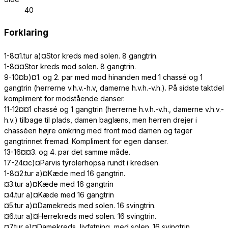
40
Forklaring
1-8¤1.tur a)¤Stor kreds med solen. 8 gangtrin.
1-8¤¤Stor kreds mod solen. 8 gangtrin.
9-10¤b)¤1. og 2. par med mod hinanden med 1 chassé og 1
gangtrin (herrerne v.h.v.-h.v, damerne h.v.h.-v.h.). På sidste taktdel
kompliment for modstående danser.
11-12¤¤1 chassé og 1 gangtrin (herrerne h.v.h.-v.h., damerne v.h.v.-
h.v.) tilbage til plads, damen baglæns, men herren drejer i
chasséen højre omkring med front mod damen og tager
gangtrinnet fremad. Kompliment for egen danser.
13-16¤¤3. og 4. par det samme måde.
17-24¤c)¤Parvis tyrolerhopsa rundt i kredsen.
1-8¤2.tur a)¤Kæde med 16 gangtrin.
¤3.tur a)¤Kæde med 16 gangtrin
¤4.tur a)¤Kæde med 16 gangtrin
¤5.tur a)¤Damekreds med solen. 16 svingtrin.
¤6.tur a)¤Herrekreds med solen. 16 svingtrin.
¤7.tur a)¤Damekreds, livfatning, med solen. 16 svingtrin.