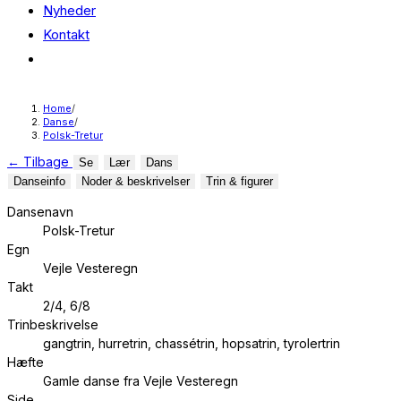
Nyheder
Kontakt
Toggle
website
search
Home
/
Danse
/
Polsk-Tretur
←
Tilbage
Se
Lær
Dans
Danseinfo
Noder & beskrivelser
Trin & figurer
Dansenavn
Polsk-Tretur
Egn
Vejle Vesteregn
Takt
2/4, 6/8
Trinbeskrivelse
gangtrin, hurretrin, chassétrin, hopsatrin, tyrolertrin
Hæfte
Gamle danse fra Vejle Vesteregn
Side