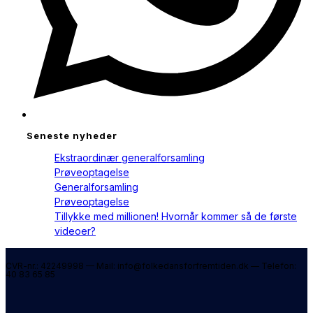
Seneste nyheder
Ekstraordinær generalforsamling
Prøveoptagelse
Generalforsamling
Prøveoptagelse
Tillykke med millionen! Hvornår kommer så de første
videoer?
CVR-nr.: 42249998 — Mail: info@folkedansforfremtiden.dk — Telefon:
40 83 65 85