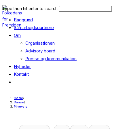
Skip
Search
Press
Type then hit enter to search
to
this
Escape
content
Baggrund
website
to
close
Samarbejdspartnere
the
Om
search
Organisationen
panel.
Advisory board
Presse og kommunikation
Nyheder
Kontakt
Toggle
website
search
Home
/
Danse
/
Pirrevals