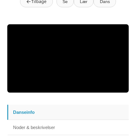
←
Tilbage
Se
Lær
Dans
Danseinfo
Noder & beskrivelser