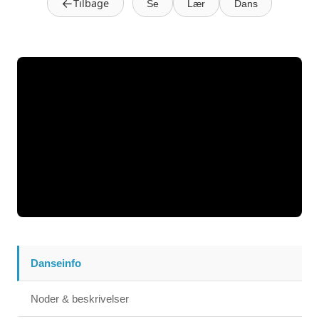
←
Tilbage
Se
Lær
Dans
Danseinfo
Noder & beskrivelser