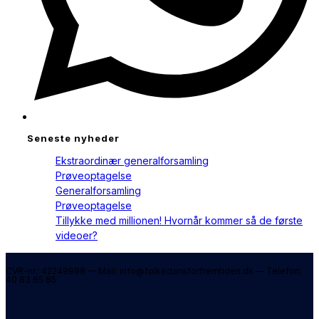
Seneste nyheder
Ekstraordinær generalforsamling
Prøveoptagelse
Generalforsamling
Prøveoptagelse
Tillykke med millionen! Hvornår kommer så de første
videoer?
CVR-nr.: 42249998 — Mail: info@folkedansforfremtiden.dk — Telefon:
40 83 65 85