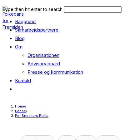
Skip
Search
Press
Type then hit enter to search
to
this
Escape
content
Baggrund
website
to
close
Samarbejdspartnere
the
Blog
search
Om
panel.
Organisationen
Advisory board
Presse og kommunikation
Kontakt
Toggle
website
search
Home
/
Danse
/
Per Snedkers Polka