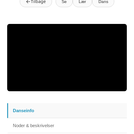
←
Tilbage
Se
Lær
Dans
Danseinfo
Noder & beskrivelser