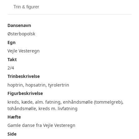
Trin & figurer
Dansenavn
Østerbopolsk
Egn
Vejle Vesteregn
Takt
2/4
Trinbeskrivelse
hoptrin, hopsatrin, tyrolertrin
Figurbeskrivelse
kreds, kæde, alm. fatning, enhåndsmølle (tommelgreb),
tohåndsmølle, kreds m. livfatning
Hæfte
Gamle danse fra Vejle Vesteregn
Side