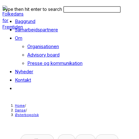
Skip
Search
Press
Type then hit enter to search
to
this
Escape
content
Baggrund
website
to
close
Samarbejdspartnere
the
Om
search
Organisationen
panel.
Advisory board
Presse og kommunikation
Nyheder
Kontakt
Toggle
website
search
Home
/
Danse
/
Østerbopolsk