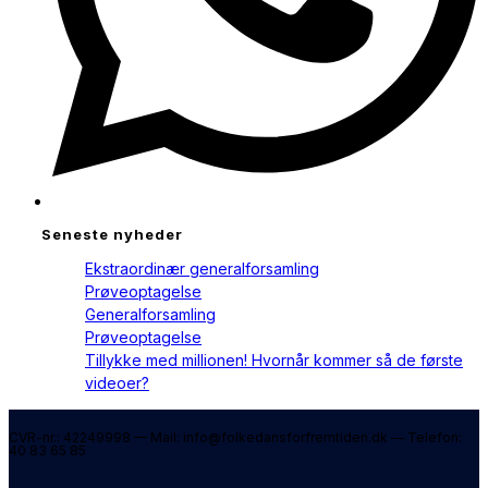
Seneste nyheder
Ekstraordinær generalforsamling
Prøveoptagelse
Generalforsamling
Prøveoptagelse
Tillykke med millionen! Hvornår kommer så de første
videoer?
CVR-nr.: 42249998 — Mail: info@folkedansforfremtiden.dk — Telefon:
40 83 65 85