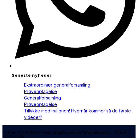
Seneste nyheder
Ekstraordinær generalforsamling
Prøveoptagelse
Generalforsamling
Prøveoptagelse
Tillykke med millionen! Hvornår kommer så de første
videoer?
CVR-nr.: 42249998 — Mail: info@folkedansforfremtiden.dk — Telefon:
40 83 65 85