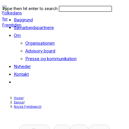
Skip
Search
Press
Type then hit enter to search
to
this
Escape
content
Baggrund
website
to
close
Samarbejdspartnere
the
Om
search
Organisationen
panel.
Advisory board
Presse og kommunikation
Nyheder
Kontakt
Toggle
website
search
Home
/
Danse
/
Norsk Fjeldmarch