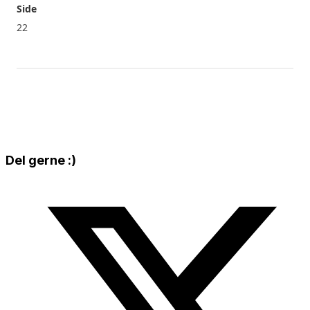
Side
22
Share
Del gerne :)
this
Opens
content
in
a
new
window