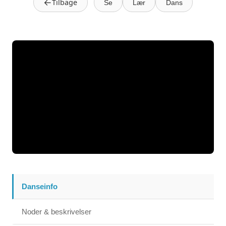
←
Tilbage
Se
Lær
Dans
Danseinfo
Noder & beskrivelser