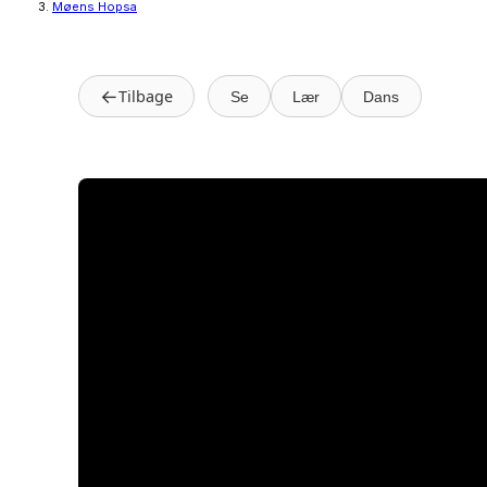
Møens Hopsa
←
Tilbage
Se
Lær
Dans