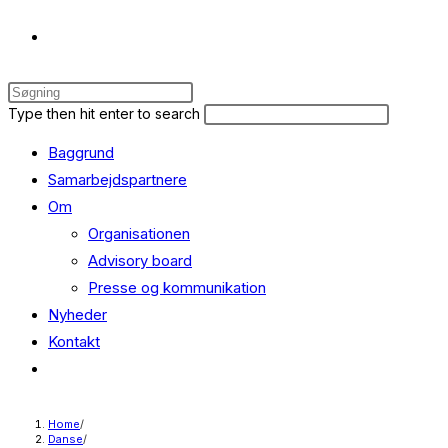
Toggle
Press
website
Escape
Search
Press
Type then hit enter to search
to
this
Escape
Baggrund
close
website
to
search
the
close
Samarbejdspartnere
search
the
Om
panel.
search
Organisationen
panel.
Advisory board
Presse og kommunikation
Nyheder
Kontakt
Toggle
website
search
Home
/
Danse
/