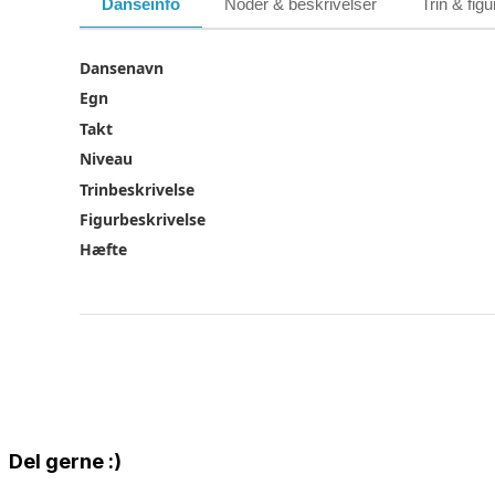
Danseinfo
Noder & beskrivelser
Trin & figu
Dansenavn
Egn
Takt
Niveau
Trinbeskrivelse
Figurbeskrivelse
Hæfte
Share
Del gerne :)
this