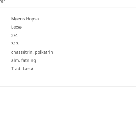
rer
Møens Hopsa
Læsø
2/4
313
chassétrin, polkatrin
alm. fatning
Trad. Læsø