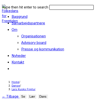
Skip
Search
Press
Type then hit enter to search
to
this
Escape
content
Baggrund
website
to
close
Samarbejdspartnere
the
Om
search
Organisationen
panel.
Advisory board
Presse og kommunikation
Nyheder
Kontakt
Toggle
website
search
Home
/
Danse
/
Lars Kusks Firetur
←
Tilbage
Se
Lær
Dans