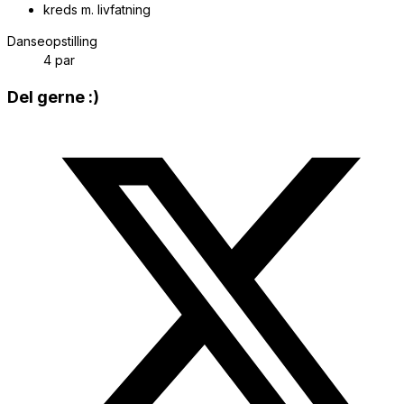
kreds m. livfatning
Danseopstilling
4 par
Share
Del gerne :)
this
Opens
content
in
a
new
window