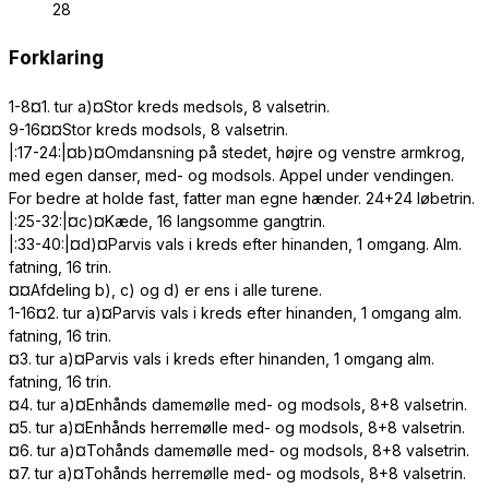
28
Forklaring
1-8¤1. tur a)¤Stor kreds medsols, 8 valsetrin.
9-16¤¤Stor kreds modsols, 8 valsetrin.
|:17-24:|¤b)¤Omdansning på stedet, højre og venstre armkrog,
med egen danser, med- og modsols. Appel under vendingen.
For bedre at holde fast, fatter man egne hænder. 24+24 løbetrin.
|:25-32:|¤c)¤Kæde, 16 langsomme gangtrin.
|:33-40:|¤d)¤Parvis vals i kreds efter hinanden, 1 omgang. Alm.
fatning, 16 trin.
¤¤Afdeling b), c) og d) er ens i alle turene.
1-16¤2. tur a)¤Parvis vals i kreds efter hinanden, 1 omgang alm.
fatning, 16 trin.
¤3. tur a)¤Parvis vals i kreds efter hinanden, 1 omgang alm.
fatning, 16 trin.
¤4. tur a)¤Enhånds damemølle med- og modsols, 8+8 valsetrin.
¤5. tur a)¤Enhånds herremølle med- og modsols, 8+8 valsetrin.
¤6. tur a)¤Tohånds damemølle med- og modsols, 8+8 valsetrin.
¤7. tur a)¤Tohånds herremølle med- og modsols, 8+8 valsetrin.