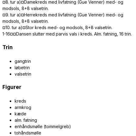
¤8. tur a)¤Damekreds med livfatning (Gue Venner) med- og
modsols, 8+8 valsetrin.
¤9. tur a)¤Herrekreds med livfatning (Gue Venner) med- og
modsols, 8+8 valsetrin.
¤10. tur a)¤Stor kreds med- og modsols, 8+8 valsetrin.
1-16¤¤Dansen slutter med parvis vals i kreds. Alm. fatning, 16 trin.
Trin
gangtrin
løbetrin
valsetrin
Figurer
kreds
armkrog
kæde
alm. fatning
enhåndsmølle (tommelgreb)
tohåndsmølle