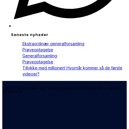
Seneste nyheder
Ekstraordinær generalforsamling
Prøveoptagelse
Generalforsamling
Prøveoptagelse
Tillykke med millionen! Hvornår kommer så de første
videoer?
CVR-nr.: 42249998 — Mail: info@folkedansforfremtiden.dk — Telefon:
40 83 65 85