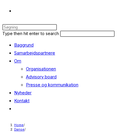
Toggle
Press
website
Escape
Search
Press
Type then hit enter to search
to
this
Escape
Baggrund
close
website
to
search
the
close
Samarbejdspartnere
search
the
Om
panel.
search
Organisationen
panel.
Advisory board
Presse og kommunikation
Nyheder
Kontakt
Toggle
website
search
Home
/
Danse
/