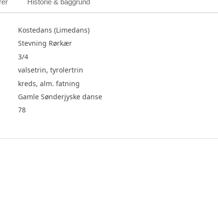
rer
Historie & baggrund
Kostedans (Limedans)
Stevning Rørkær
3/4
valsetrin, tyrolertrin
kreds, alm. fatning
Gamle Sønderjyske danse
78