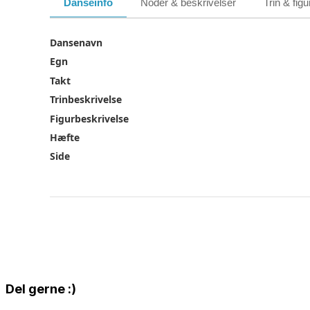
Danseinfo
Noder & beskrivelser
Trin & figu
Dansenavn
Egn
Takt
Trinbeskrivelse
Figurbeskrivelse
Hæfte
Side
Share
Del gerne :)
this