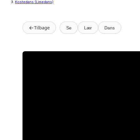
Kostedans (Limedans)
←
Tilbage
Se
Lær
Dans