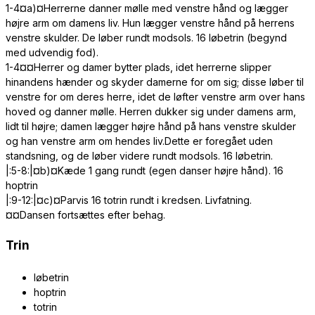
1-4¤a)¤Herrerne danner mølle med venstre hånd og lægger
højre arm om damens liv. Hun lægger venstre hånd på herrens
venstre skulder. De løber rundt modsols. 16 løbetrin (begynd
med udvendig fod).
1-4¤¤Herrer og damer bytter plads, idet herrerne slipper
hinandens hænder og skyder damerne for om sig; disse løber til
venstre for om deres herre, idet de løfter venstre arm over hans
hoved og danner mølle. Herren dukker sig under damens arm,
lidt til højre; damen lægger højre hånd på hans venstre skulder
og han venstre arm om hendes liv.Dette er foregået uden
standsning, og de løber videre rundt modsols. 16 løbetrin.
|:5-8:|¤b)¤Kæde 1 gang rundt (egen danser højre hånd). 16
hoptrin
|:9-12:|¤c)¤Parvis 16 totrin rundt i kredsen. Livfatning.
¤¤Dansen fortsættes efter behag.
Trin
løbetrin
hoptrin
totrin