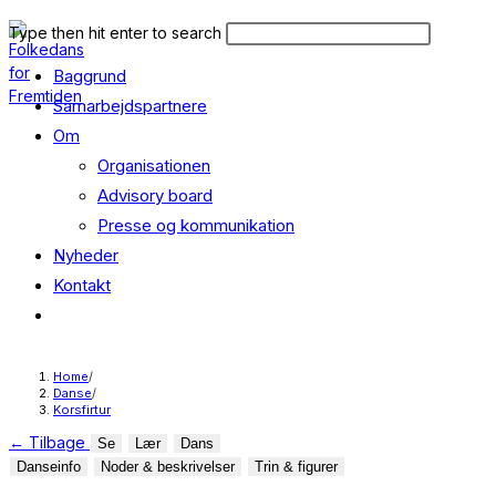
Skip
Search
Press
Type then hit enter to search
to
this
Escape
content
Baggrund
website
to
close
Samarbejdspartnere
the
Om
search
Organisationen
panel.
Advisory board
Presse og kommunikation
Nyheder
Kontakt
Toggle
website
search
Home
/
Danse
/
Korsfirtur
←
Tilbage
Se
Lær
Dans
Danseinfo
Noder & beskrivelser
Trin & figurer