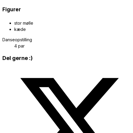
Figurer
stor mølle
kæde
Danseopstilling
4 par
Share
Del gerne :)
this
Opens
content
in
a
new
window