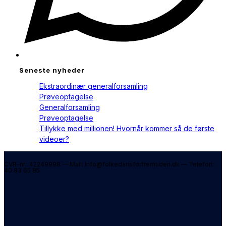
Seneste nyheder
Ekstraordinær generalforsamling
Prøveoptagelse
Generalforsamling
Prøveoptagelse
Tillykke med millionen! Hvornår kommer så de første
videoer?
CVR-nr.: 42249998 — Mail: info@folkedansforfremtiden.dk — Telefon:
40 83 65 85