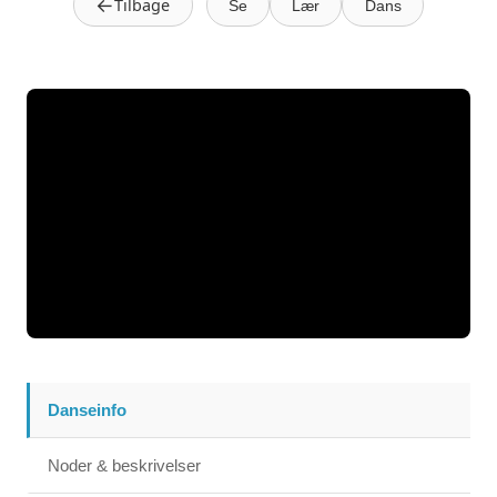
←
Tilbage
Se
Lær
Dans
Danseinfo
Noder & beskrivelser