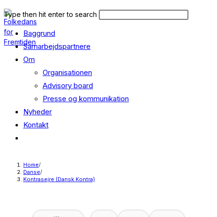
Skip
Search
Press
Type then hit enter to search
to
this
Escape
content
Baggrund
website
to
close
Samarbejdspartnere
the
Om
search
Organisationen
panel.
Advisory board
Presse og kommunikation
Nyheder
Kontakt
Toggle
website
search
Home
/
Danse
/
Kontrasejre (Dansk Kontra)