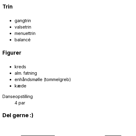
Trin
gangtrin
valsetrin
menuettrin
balancé
Figurer
kreds
alm. fatning
enhåndsmølle (tommelgreb)
kæde
Danseopstilling
4 par
Share
Del gerne :)
this
Opens
content
in