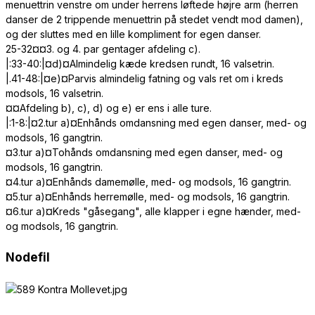
menuettrin venstre om under herrens løftede højre arm (herren
danser de 2 trippende menuettrin på stedet vendt mod damen),
og der sluttes med en lille kompliment for egen danser.
25-32¤¤3. og 4. par gentager afdeling c).
|:33-40:|¤d)¤Almindelig kæde kredsen rundt, 16 valsetrin.
|.41-48:|¤e)¤Parvis almindelig fatning og vals ret om i kreds
modsols, 16 valsetrin.
¤¤Afdeling b), c), d) og e) er ens i alle ture.
|:1-8:|¤2.tur a)¤Enhånds omdansning med egen danser, med- og
modsols, 16 gangtrin.
¤3.tur a)¤Tohånds omdansning med egen danser, med- og
modsols, 16 gangtrin.
¤4.tur a)¤Enhånds damemølle, med- og modsols, 16 gangtrin.
¤5.tur a)¤Enhånds herremølle, med- og modsols, 16 gangtrin.
¤6.tur a)¤Kreds "gåsegang", alle klapper i egne hænder, med-
og modsols, 16 gangtrin.
Nodefil