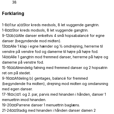
38
Forklaring
1-8¤1.tur a)¤Stor kreds medsols, 8 let vuggende gangtrin.
1-8¤¤Stor kreds modsols, 8 let vuggende gangtrin.
9-12¤b)¤Alle danser enkeltvis 4 små hopsabalancé for egne
danser (begyndende mod midten).
13¤¤Alle 1 klap i egne hænder og ½ omdrejning, herrerne til
venstre på venstre fod og damerne til højre på højre fod.
14¤¤Alle 1 gangtrin mod fremmed danser, herrerne på højre og
damerne på venstre fod.
15-16¤¤Almindelig fatning med fremmed danser og 2 hopsatrin
ret om på stedet.
9-16¤¤Afdeling b) gentages, balancé for fremmed
(begyndende fra midten), drejning mod midten og omdansning
med egen danser.
17-18¤c)¤1. og 2. par, parvis med hinanden i hånden, danser 1
menuettrin imod hinanden.
19-20¤¤Parrene danser 1 menuettrin baglæns.
21-24¤¤Stadig med hinanden i hånden danser damen 2