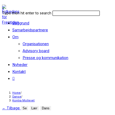
Skip
to
Search
Press
Type then hit enter to search
content
this
Escape
Baggrund
website
to
close
Samarbejdspartnere
the
Om
search
Organisationen
panel.
Advisory board
Presse og kommunikation
Nyheder
Kontakt
Toggle
website
search
Home
/
Danse
/
Kontra Mollevet
←
Tilbage
Se
Lær
Dans