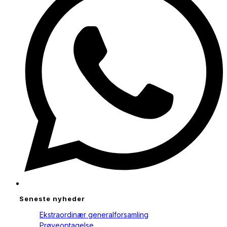
window
Seneste nyheder
Ekstraordinær generalforsamling
Prøveoptagelse