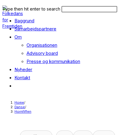
Skip
Search
Press
Type then hit enter to search
to
this
Escape
content
Baggrund
website
to
close
Samarbejdspartnere
the
Om
search
Organisationen
panel.
Advisory board
Presse og kommunikation
Nyheder
Kontakt
Toggle
website
search
Home
/
Danse
/
Hornfiffen