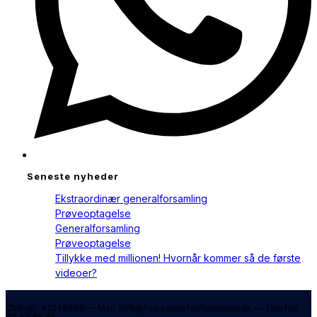
Seneste nyheder
Ekstraordinær generalforsamling
Prøveoptagelse
Generalforsamling
Prøveoptagelse
Tillykke med millionen! Hvornår kommer så de første
videoer?
CVR-nr.: 42249998 — Mail: info@folkedansforfremtiden.dk — Telefon:
40 83 65 85