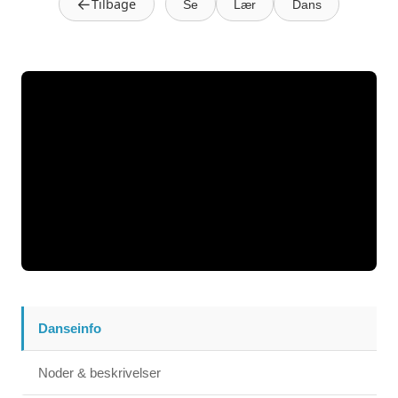
←
Tilbage
Se
Lær
Dans
Danseinfo
Noder & beskrivelser