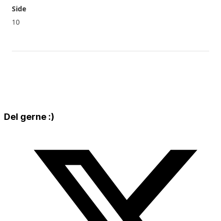
Side
10
Share
Del gerne :)
this
Opens
content
in
a
new
window