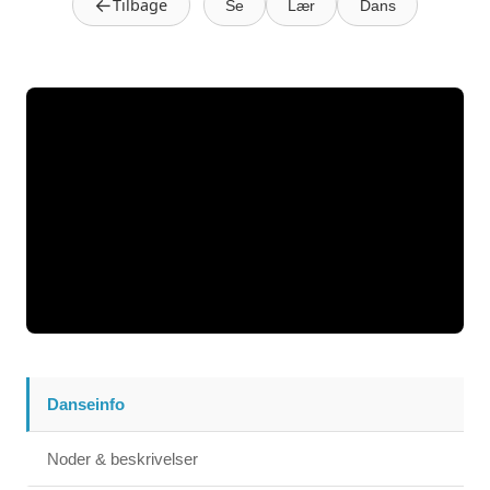
←
Tilbage
Se
Lær
Dans
Danseinfo
Noder & beskrivelser