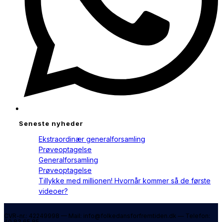
Seneste nyheder
Ekstraordinær generalforsamling
Prøveoptagelse
Generalforsamling
Prøveoptagelse
Tillykke med millionen! Hvornår kommer så de første
videoer?
CVR-nr.: 42249998 — Mail: info@folkedansforfremtiden.dk — Telefon:
40 83 65 85