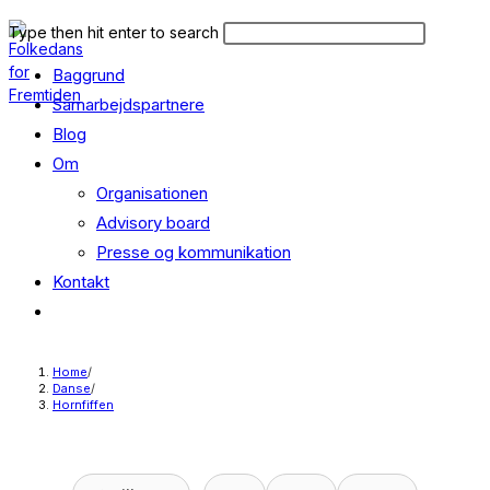
Skip
Search
Press
Type then hit enter to search
to
this
Escape
content
Baggrund
website
to
close
Samarbejdspartnere
the
Blog
search
Om
panel.
Organisationen
Advisory board
Presse og kommunikation
Kontakt
Toggle
website
search
Home
/
Danse
/
Hornfiffen