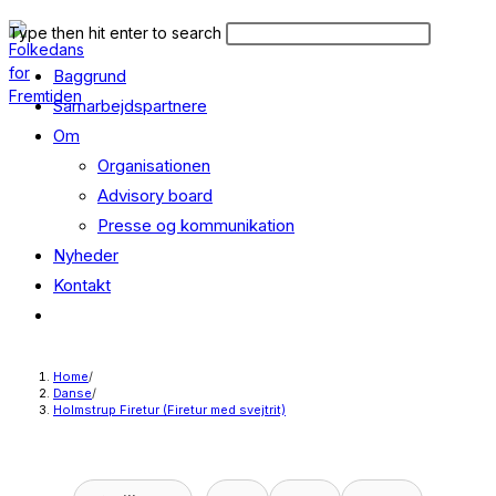
Skip
Search
Press
Type then hit enter to search
to
this
Escape
content
Baggrund
website
to
close
Samarbejdspartnere
the
Om
search
Organisationen
panel.
Advisory board
Presse og kommunikation
Nyheder
Kontakt
Toggle
website
search
Home
/
Danse
/
Holmstrup Firetur (Firetur med svejtrit)