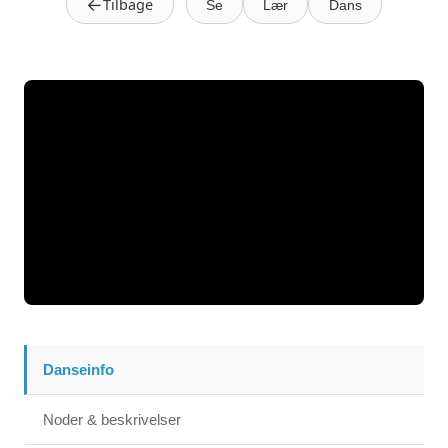
←
Tilbage
Se
Lær
Dans
Danseinfo
Noder & beskrivelser