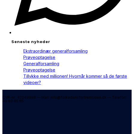
Seneste nyheder
Ekstraordinær generalforsamling
Prøveoptagelse
Generalforsamling
Prøveoptagelse
Tillykke med millionen! Hvornår kommer så de første
videoer?
CVR-nr.: 42249998 — Mail: info@folkedansforfremtiden.dk — Telefon:
40 83 65 85