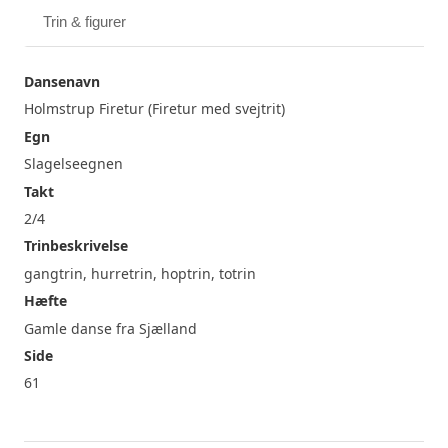
Trin & figurer
Dansenavn
Holmstrup Firetur (Firetur med svejtrit)
Egn
Slagelseegnen
Takt
2/4
Trinbeskrivelse
gangtrin, hurretrin, hoptrin, totrin
Hæfte
Gamle danse fra Sjælland
Side
61