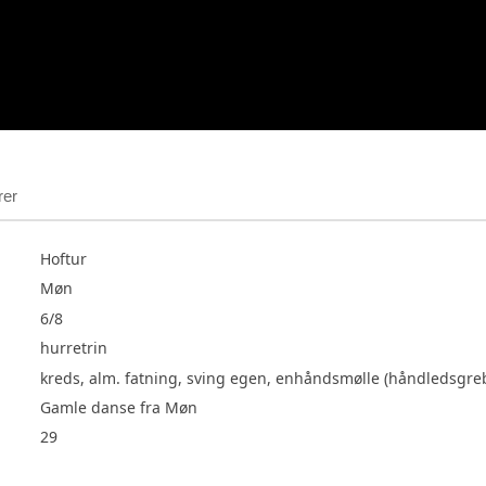
rer
Hoftur
Møn
6/8
hurretrin
kreds, alm. fatning, sving egen, enhåndsmølle (håndledsgreb)
Gamle danse fra Møn
29