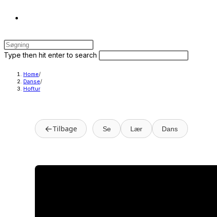
Toggle
Press
website
Escape
Search
Press
Type then hit enter to search
to
this
Escape
close
website
to
Home
/
search
Danse
/
the
close
Hoftur
search
the
panel.
search
panel.
←
Tilbage
Se
Lær
Dans