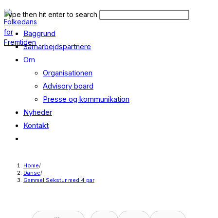
Skip
Search
Press
Type then hit enter to search
to
this
Escape
content
Baggrund
website
to
close
Samarbejdspartnere
the
Om
search
Organisationen
panel.
Advisory board
Presse og kommunikation
Nyheder
Kontakt
Toggle
website
search
Home
/
Danse
/
Gammel Sekstur med 4 par