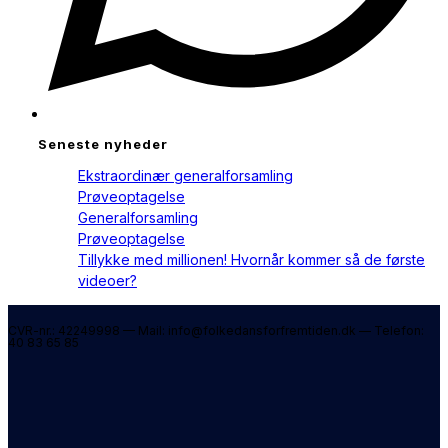
Seneste nyheder
Ekstraordinær generalforsamling
Prøveoptagelse
Generalforsamling
Prøveoptagelse
Tillykke med millionen! Hvornår kommer så de første
videoer?
CVR-nr.: 42249998 — Mail: info@folkedansforfremtiden.dk — Telefon:
40 83 65 85