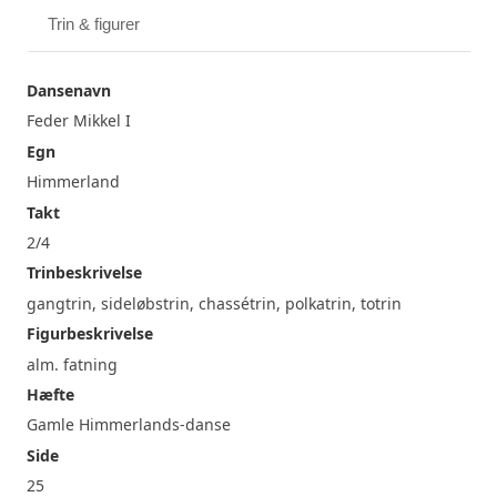
Trin & figurer
Dansenavn
Feder Mikkel I
Egn
Himmerland
Takt
2/4
Trinbeskrivelse
gangtrin, sideløbstrin, chassétrin, polkatrin, totrin
Figurbeskrivelse
alm. fatning
Hæfte
Gamle Himmerlands-danse
Side
25