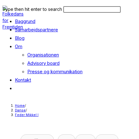
Skip
Search
Press
Type then hit enter to search
to
this
Escape
content
Baggrund
website
to
close
Samarbejdspartnere
the
Blog
search
Om
panel.
Organisationen
Advisory board
Presse og kommunikation
Kontakt
Toggle
website
search
Home
/
Danse
/
Feder Mikkel I