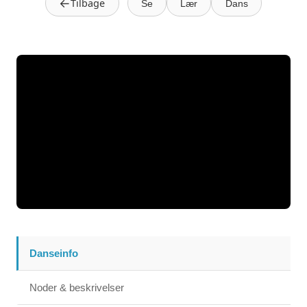
←
Tilbage
Se
Lær
Dans
Danseinfo
Noder & beskrivelser