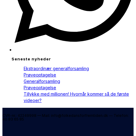
Seneste nyheder
Ekstraordinær generalforsamling
Prøveoptagelse
Generalforsamling
Prøveoptagelse
Tillykke med millionen! Hvornår kommer så de første
videoer?
CVR-nr.: 42249998 — Mail: info@folkedansforfremtiden.dk — Telefon:
40 83 65 85