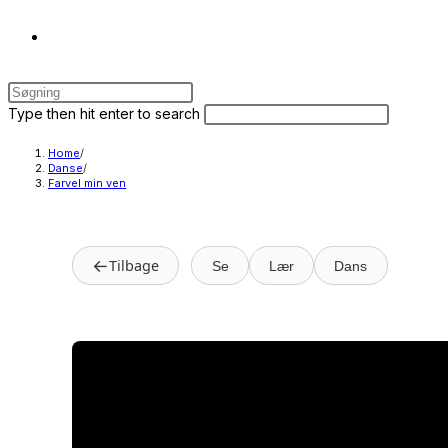
Toggle
Press
website
Escape
Search
Press
Type then hit enter to search
to
this
Escape
close
website
to
Home
/
search
Danse
/
the
close
Farvel min ven
search
the
panel.
search
panel.
←
Tilbage
Se
Lær
Dans