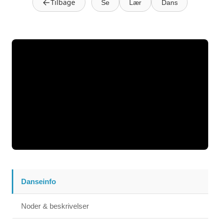
←
Tilbage
Se
Lær
Dans
Danseinfo
Noder & beskrivelser