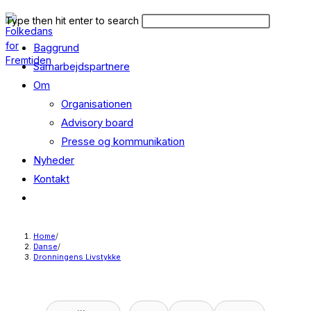
Skip
Search
Press
Type then hit enter to search
to
this
Escape
content
Baggrund
website
to
close
Samarbejdspartnere
the
Om
search
Organisationen
panel.
Advisory board
Presse og kommunikation
Nyheder
Kontakt
Toggle
website
search
Home
/
Danse
/
Dronningens Livstykke