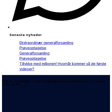
Seneste nyheder
Ekstraordinær generalforsamling
Prøveoptagelse
Generalforsamling
Prøveoptagelse
Tillykke med millionen! Hvornår kommer så de første
videoer?
CVR-nr.: 42249998 — Mail: info@folkedansforfremtiden.dk — Telefon:
40 83 65 85