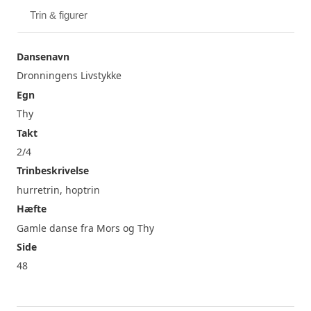
Trin & figurer
Dansenavn
Dronningens Livstykke
Egn
Thy
Takt
2/4
Trinbeskrivelse
hurretrin, hoptrin
Hæfte
Gamle danse fra Mors og Thy
Side
48