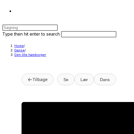
Toggle
Press
website
Escape
Search
Press
Type then hit enter to search
to
this
Escape
close
website
to
Home
/
search
Danse
/
the
close
Den lille hamborger
search
the
panel.
search
panel.
←
Tilbage
Se
Lær
Dans