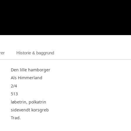
rer
Historie & baggrund
Den lille hamborger
Als Himmerland
2/4
513
løbetrin, polkatrin
sidevendt korsgreb
Trad.