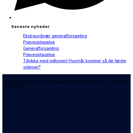
Seneste nyheder
Ekstraordinær generalforsamling
Prøveoptagelse
Generalforsamling
Prøveoptagelse
Tillykke med millionen! Hvornår kommer så de første
videoer?
CVR-nr.: 42249998 — Mail: info@folkedansforfremtiden.dk — Telefon:
40 83 65 85