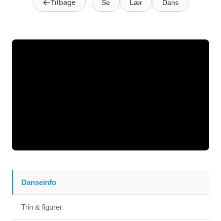
←
Tilbage
Se
Lær
Dans
Danseinfo
Trin & figurer