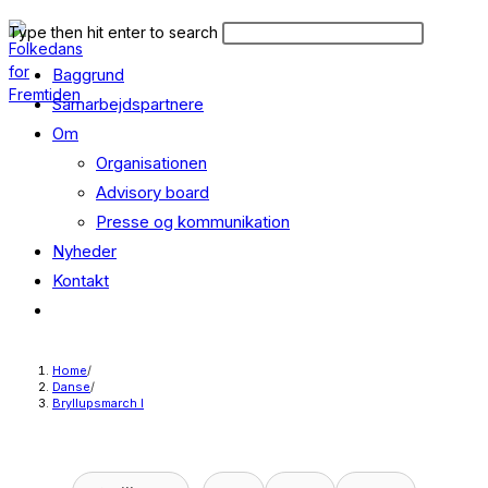
Skip
Search
Press
Type then hit enter to search
to
this
Escape
content
Baggrund
website
to
close
Samarbejdspartnere
the
Om
search
Organisationen
panel.
Advisory board
Presse og kommunikation
Nyheder
Kontakt
Toggle
website
search
Home
/
Danse
/
Bryllupsmarch I