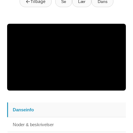
←
Tilbage
Se
Lær
Dans
Danseinfo
Noder & beskrivelser