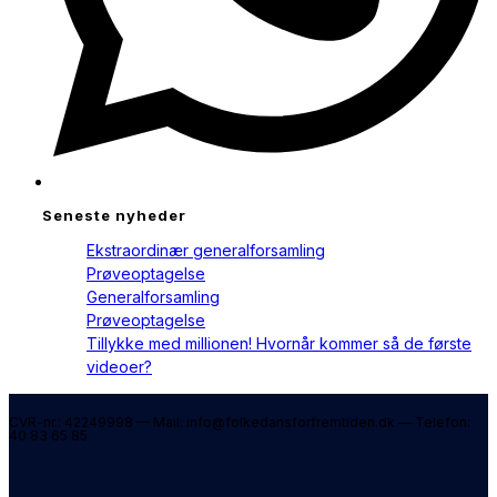
Seneste nyheder
Ekstraordinær generalforsamling
Prøveoptagelse
Generalforsamling
Prøveoptagelse
Tillykke med millionen! Hvornår kommer så de første
videoer?
CVR-nr.: 42249998 — Mail: info@folkedansforfremtiden.dk — Telefon:
40 83 65 85