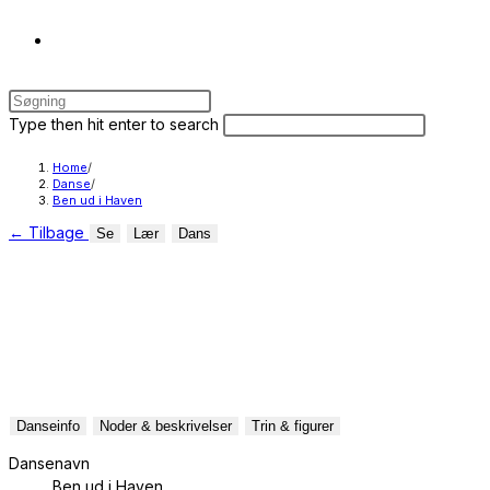
Toggle
Press
website
Escape
Search
Press
Type then hit enter to search
to
this
Escape
close
website
to
Home
/
search
Danse
/
the
close
Ben ud i Haven
search
the
←
Tilbage
Se
Lær
Dans
panel.
search
panel.
Danseinfo
Noder & beskrivelser
Trin & figurer
Dansenavn
Ben ud i Haven