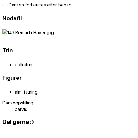
¤¤Dansen fortsættes efter behag.
Nodefil
Trin
polkatrin
Figurer
alm. fatning
Danseopstilling
parvis
Share
Del gerne :)
this
Opens
content