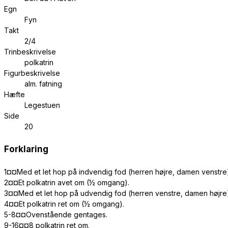
Egn
Fyn
Takt
2/4
Trinbeskrivelse
polkatrin
Figurbeskrivelse
alm. fatning
Hæfte
Legestuen
Side
20
Forklaring
1¤¤Med et let hop på indvendig fod (herren højre, damen venstre)
2¤¤Et polkatrin avet om (½ omgang).
3¤¤Med et let hop på udvendig fod (herren venstre, damen højre) 
4¤¤Et polkatrin ret om (½ omgang).
5-8¤¤Ovenstående gentages.
9-16¤¤8 polkatrin ret om.