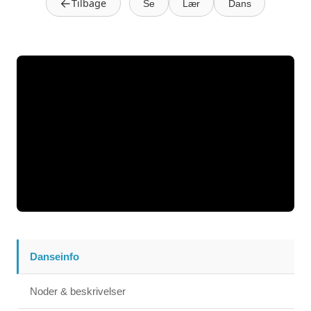
←
Tilbage
Se
Lær
Dans
Danseinfo
Noder & beskrivelser