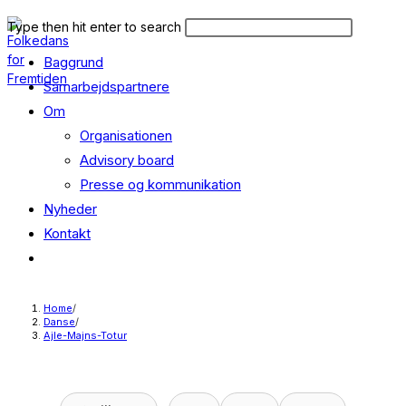
Skip
Search
Press
Type then hit enter to search
to
this
Escape
content
Baggrund
website
to
close
Samarbejdspartnere
the
Om
search
Organisationen
panel.
Advisory board
Presse og kommunikation
Nyheder
Kontakt
Toggle
website
search
Home
/
Danse
/
Ajle-Majns-Totur