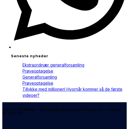
Seneste nyheder
Ekstraordinær generalforsamling
Prøveoptagelse
Generalforsamling
Prøveoptagelse
Tillykke med millionen! Hvornår kommer så de første
videoer?
CVR-nr.: 42249998 — Mail: info@folkedansforfremtiden.dk — Telefon:
40 83 65 85