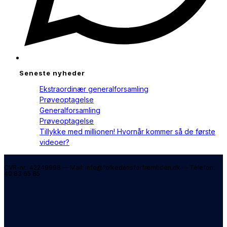
Seneste nyheder
Ekstraordinær generalforsamling
Prøveoptagelse
Generalforsamling
Prøveoptagelse
Tillykke med millionen! Hvornår kommer så de første
videoer?
CVR-nr.: 42249998 — Mail: info@folkedansforfremtiden.dk — Telefon:
40 83 65 85