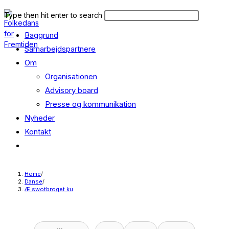
Skip
Search
Press
Type then hit enter to search
to
this
Escape
content
Baggrund
website
to
close
Samarbejdspartnere
the
Om
search
Organisationen
panel.
Advisory board
Presse og kommunikation
Nyheder
Kontakt
Toggle
website
search
Home
/
Danse
/
Æ swotbroget ku