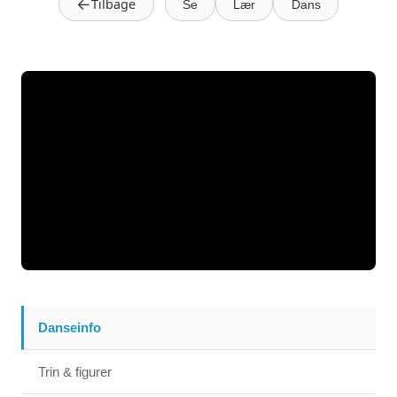
←
Tilbage
Se
Lær
Dans
Danseinfo
Trin & figurer