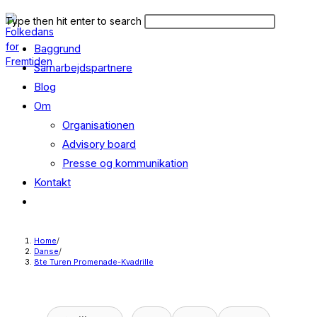
Skip
Search
Press
Type then hit enter to search
to
this
Escape
content
Baggrund
website
to
close
Samarbejdspartnere
the
Blog
search
Om
panel.
Organisationen
Advisory board
Presse og kommunikation
Kontakt
Toggle
website
search
Home
/
Danse
/
8te Turen Promenade-Kvadrille