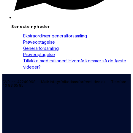
Seneste nyheder
Ekstraordinær generalforsamling
Prøveoptagelse
Generalforsamling
Prøveoptagelse
Tillykke med millionen! Hvornår kommer så de første
videoer?
CVR-nr.: 42249998 — Mail: info@folkedansforfremtiden.dk — Telefon:
40 83 65 85