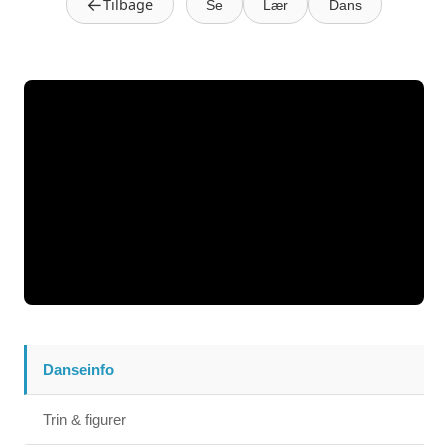
←
Tilbage
Se
Lær
Dans
Danseinfo
Trin & figurer