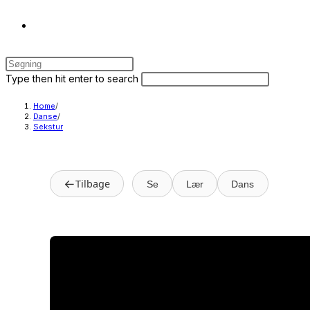
Toggle
Press
website
Escape
Search
Press
Type then hit enter to search
to
this
Escape
close
website
to
Home
/
search
Danse
/
the
close
Sekstur
search
the
panel.
search
panel.
←
Tilbage
Se
Lær
Dans