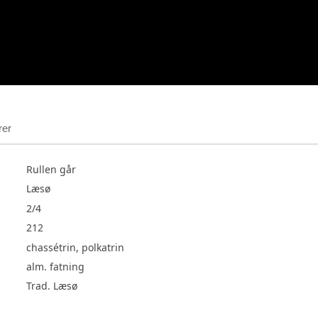
rer
Rullen går
Læsø
2/4
212
chassétrin, polkatrin
alm. fatning
Trad. Læsø