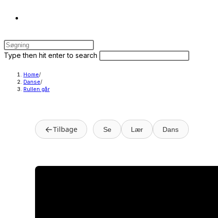
Toggle
Press
website
Escape
Search
Press
Type then hit enter to search
to
this
Escape
close
website
to
Home
/
search
Danse
/
the
close
Rullen går
search
the
panel.
search
panel.
←
Tilbage
Se
Lær
Dans