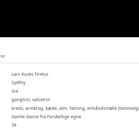
rer
Lars Kusks Firetur
Sydthy
3/4
gangtrin, valsetrin
kreds, armkrog, kæde, alm. fatning, enhåndsmølle (tommelgr
Gamle danse fra Forskellige egne
34