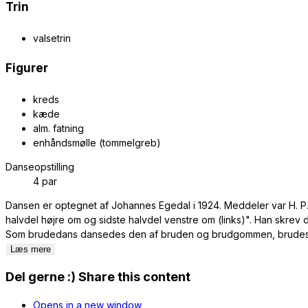
Trin
valsetrin
Figurer
kreds
kæde
alm. fatning
enhåndsmølle (tommelgreb)
Danseopstilling
4 par
Dansen er optegnet af Johannes Egedal i 1924. Meddeler var H. P.
halvdel højre om og sidste halvdel venstre om (links)". Han skre
Som brudedans dansedes den af bruden og brudgommen, brudesm
Læs mere
Del gerne :)
Share this content
Opens in a new window