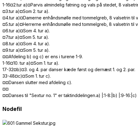
1-16¤2.tur a)¤Parvis almindelig fatning og vals på stedet, 8 valsetr
¤3.tur a)¤Som 2. tur a).
¤4.tur a)¤Damerne enhåndsmølle med tommelgreb, 8 valsetrin til ven
¤5.tur a)¤Herrerne enhåndsmølle med tommelgreb, 8 valsetrin til ven
¤6.tur a)¤Som 4. tur a).
¤7.tur a)¤Som 5. tur a).
¤8.tur a)¤Som 4. tur a).
¤9.tur a)¤Som 5. tur a).
¤¤Afdeling b) og c) er ens i turene 1-9.
1-16¤10. tur a)¤Som 1. tur a).
17-32¤b)¤3. og 4. par danser kæde først og dernæst 1. og 2. par.
33-48¤c)¤Som 1. tur c).
¤¤Dansen slutter med afdeling c).
¤¤
¤¤Danses til "Sextur no. 1" er taktinddelingen.a) |:1-8:|b) |:9-16:|c) 
Nodefil