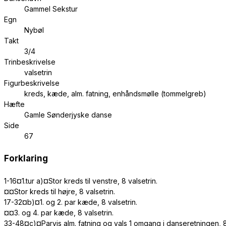
Gammel Sekstur
Egn
Nybøl
Takt
3/4
Trinbeskrivelse
valsetrin
Figurbeskrivelse
kreds, kæde, alm. fatning, enhåndsmølle (tommelgreb)
Hæfte
Gamle Sønderjyske danse
Side
67
Forklaring
1-16¤1.tur a)¤Stor kreds til venstre, 8 valsetrin.
¤¤Stor kreds til højre, 8 valsetrin.
17-32¤b)¤1. og 2. par kæde, 8 valsetrin.
¤¤3. og 4. par kæde, 8 valsetrin.
33-48¤c)¤Parvis alm. fatning og vals 1 omgang i danseretningen, 8 