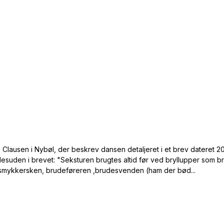
 Clausen i Nybøl, der beskrev dansen detaljeret i et brev dateret 
v desuden i brevet: "Seksturen brugtes altid før ved bryllupper s
ykkersken, brudeføreren ,brudesvenden (ham der bød...